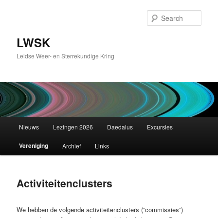
Skip
to
Sear
primary
content
LWSK
Leidse Weer- en Sterrekundige Kring
Main
Nieuws
Lezingen 2026
Daedalus
Excursies
menu
Vereniging
Archief
Links
Activiteitenclusters
We hebben de volgende activiteitenclusters (“commissies”)