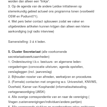
worden dan alleen een “linkje”.
3. Op de agenda van de andere Leidse initiatieven op
sterrenkundig gebied actueel ons programma tonen (voorbeeld
OSW en Podium071).
4. Met pers beter contact opbouwen zodat we vaker en
uitgebreidere artikelen kunnen krijgen dan alleen een kleine
aankondiging (vgl radio interview)
Samenstelling: 3 á 4 leden.
5. Cluster Secretariaat
(alle voorkomende
secretariaatswerkzaamheden)
1. Ondersteuning t.b.v. bestuurs- en algemene leden-
vergaderingen (convocatie uitsturen, agenda opstellen,
verslagleggen (incl. jaarverslag)
2. Bijhouden rooster van aftreden, werkwijzen en procedures
3. (Formele) contacten met omgeving w.o. Universiteit, KNVWS,
Overheid, Kamer van Koophandel (informatieuitwisseling,
vertegenwoordiging LWSK)
4. Alle overige correspondentie van en naar de vereniging (
Vragen zusterverenigingen/individuen/andere partijen)
5. Alle voornoemde stukken op overdraagbare wijze archiveren