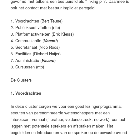
gevormd met telkens een bestuurslid als “linking pin”. Daarmee is
ook het contact met bestuur impliciet geregeld.
1. Voordrachten (Bert Teune)
2. Publieksactiviteiten (ntb)
3. Platformactiviteiten (Erik Kleiss)
4. Communicatie (
Vacant
)
5. Secretariaat (Nico Roos)
6. Facilities (Richard Haijer)
7. Administratie (
Vacant
)
8. Cursussen (ntb)
De Clusters
1. Voordrachten
In deze cluster zorgen we voor een goed lezingenprogramma,
scouten van gerenommeerde wetenschappers met een
interessant verhaal (literatuur, veldonderzoek, netwerk), contact
leggen met potentiële sprekers en afspraken maken. Het
begeleiden en introduceren van de spreker op de bewuste avond